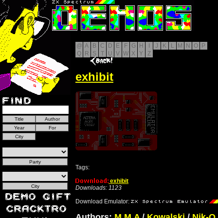
@
A
B
C
D
E
F
G
H
I
J
K
L
M
N
O
P
Q
R
S
T
U
V
W
X
Y
Z
exhibit
Tags:
exhibit
Downloads: 1123
Download Emulator:
Authors:
M.M.A
/
Kowalski
/
Nik-O