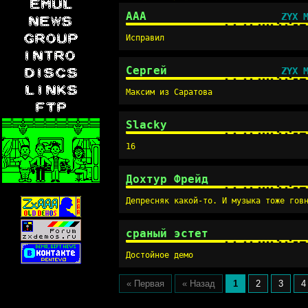
AAA
ZYX 
Исправил
Сергей
ZYX 
Максим из Саратова
Slacky
16
Дохтур Фрейд
Депресняк какой-то. И музыка тоже гов
сраный эстет
Достойное демо
« Первая
« Назад
1
2
3
4