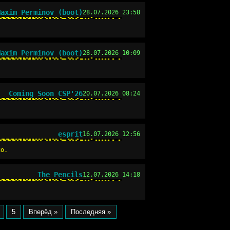
Maxim Perminov (boot)
28.07.2026 23:58
Maxim Perminov (boot)
28.07.2026 10:09
Coming Soon CSP'26
20.07.2026 08:24
esprit
16.07.2026 12:56
но.
The Pencils
12.07.2026 14:18
5
Вперёд »
Последняя »