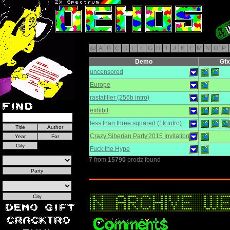
@
A
B
C
D
E
F
G
H
I
J
K
L
M
N
O
P
Demo
Gfx
uncensored
Europe
rastafiller (256b intro)
exhibit
less than three squared (1k intro)
Crazy Siberian Party'2015 Invitation
Fuck the Hype
7
from
15790
prodz found