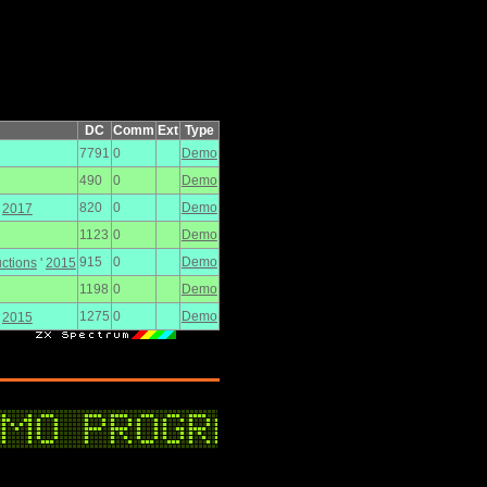
DC
Comm
Ext
Type
7791
0
Demo
490
0
Demo
820
0
Demo
'
2017
1123
0
Demo
915
0
Demo
ctions
'
2015
1198
0
Demo
1275
0
Demo
'
2015