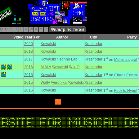
Q
R
S
T
U
V
W
X
Y
Z
Фильтр по тегам
Video
Year
For
Author
City
Party
2020
Kowalski
Krasnodar
2018
Kowalski
Krasnodar
st
2017
Kowalski
/
Techno Lab
Krasnodar
1
on
Multimatograf
2016
M.M.A
/
Kowalski
/
Nik-O
Krasnodar
st
2015
Kowalski
Krasnodar
1
on
Chaos Constru
2015
Wally
/
Veronika
/
Kowalski
Krasnodar
st
2015
Kowalski
Krasnodar
1
on
Fuck to Hype!
1