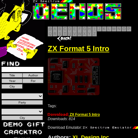
@
A
B
C
D
E
F
G
H
I
J
K
L
M
N
O
P
Q
R
S
T
U
V
W
X
Y
Z
ZX Format 5 Intro
Tags:
ZX Format 5 Intro
Downloads: 814
Download Emulator:
Authors:
XL Design Inc