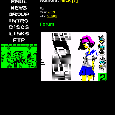
Authors:
Mick
[?]
For:
Year:
2013
City:
Kaluga
Forum