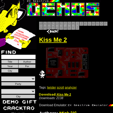
@
A
B
C
D
E
F
G
H
I
J
K
L
M
N
O
P
Q
R
S
T
U
V
W
X
Y
Z
Kiss Me 2
Tags:
twister
scroll
analyzer
Kiss Me 2
Downloads: 2138
Download Emulator: