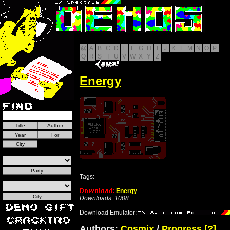
@
A
B
C
D
E
F
G
H
I
J
K
L
M
N
O
P
Q
R
S
T
U
V
W
X
Y
Z
Energy
Tags:
Energy
Downloads: 1008
Download Emulator:
Authors:
Cosmix
/
Progress
[?]