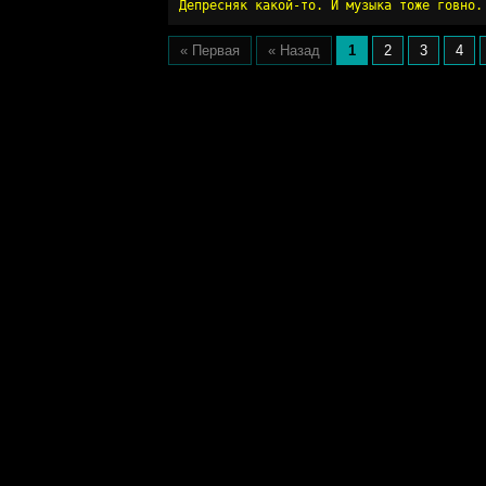
Депресняк какой-то. И музыка тоже говно.
« Первая
« Назад
1
2
3
4