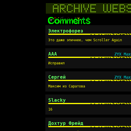
Электрофорез
Это даже эпичнее, чем Scroller Again
AAA
ZYX Max
Исправил
Сергей
ZYX Max
Максим из Саратова
Slacky
16
Дохтур Фрейд