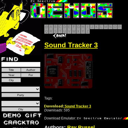
@
A
B
C
D
E
F
G
H
I
J
K
L
M
N
O
P
Q
R
S
T
U
V
W
X
Y
Z
Sound Tracker 3
Tags:
Sound Tracker 3
Downloads: 595
Download Emulator:
Authors:
Ray Russel