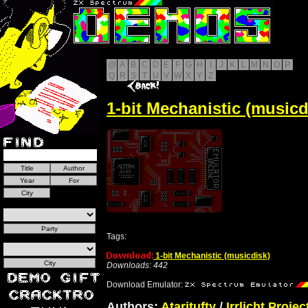
@
A
B
C
D
E
F
G
H
I
J
K
L
M
N
O
P
Q
R
S
T
U
V
W
X
Y
Z
1-bit Mechanistic (musicd
Tags:
1-bit Mechanistic (musicdisk)
Downloads: 442
Download Emulator:
Authors:
Ataritufty
/
Irrlicht Projec