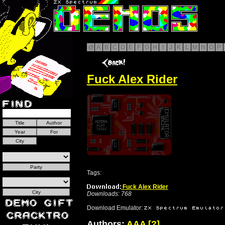
@
A
B
C
D
E
F
G
H
I
J
K
L
M
N
O
P
Fuck Alex Rider
Tags:
Fuck Alex Rider
Downloads: 768
Download Emulator:
Authors:
AAA
[?]