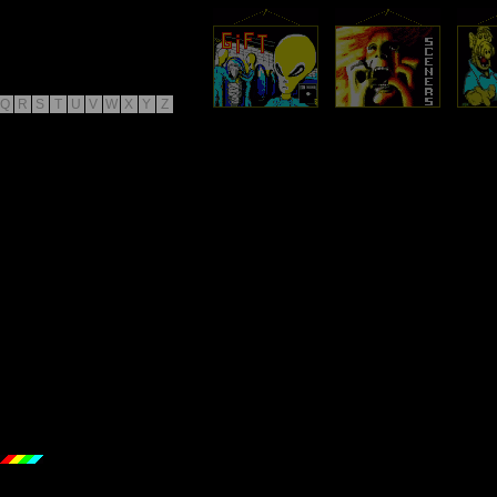
Q
R
S
T
U
V
W
X
Y
Z