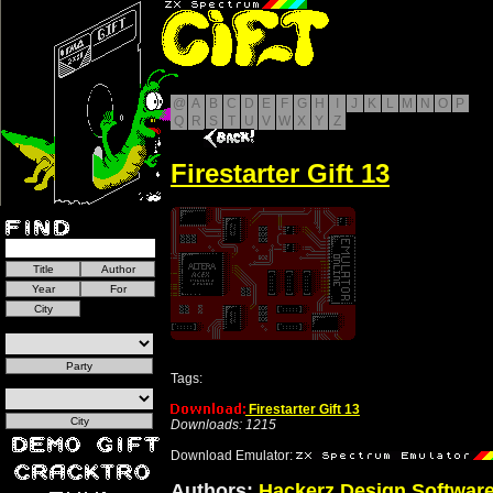
@
A
B
C
D
E
F
G
H
I
J
K
L
M
N
O
P
Q
R
S
T
U
V
W
X
Y
Z
Firestarter Gift 13
Tags:
Firestarter Gift 13
Downloads: 1215
Download Emulator:
Authors:
Hackerz Design Softwar