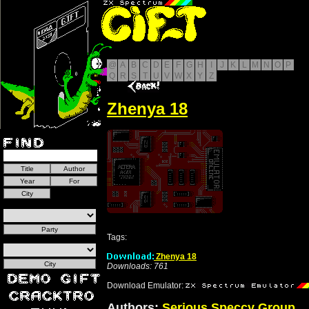
@
A
B
C
D
E
F
G
H
I
J
K
L
M
N
O
P
Q
R
S
T
U
V
W
X
Y
Z
Zhenya 18
Tags:
Zhenya 18
Downloads: 761
Download Emulator:
Authors:
Serious Speccy Group