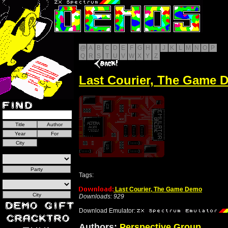
@
A
B
C
D
E
F
G
H
I
J
K
L
M
N
O
P
Q
R
S
T
U
V
W
X
Y
Z
Last Courier, The Game 
Tags:
Last Courier, The Game Demo
Downloads: 929
Download Emulator:
Authors:
Perspective Group