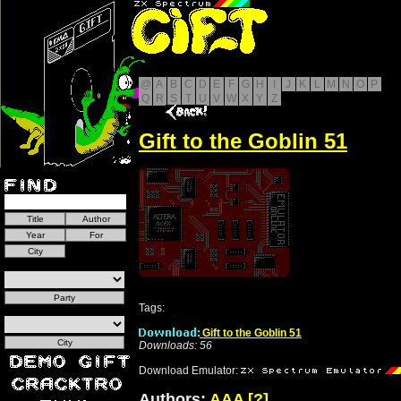
@
A
B
C
D
E
F
G
H
I
J
K
L
M
N
O
P
Q
R
S
T
U
V
W
X
Y
Z
Gift to the Goblin 51
Tags:
Gift to the Goblin 51
Downloads: 56
Download Emulator:
Authors:
AAA
[?]