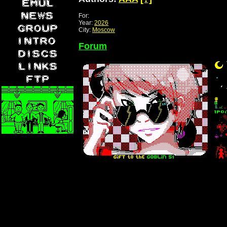
For:
Year:
2026
City:
Moscow
Forum