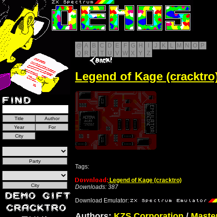
@
A
B
C
D
E
F
G
H
I
J
K
L
M
N
O
P
Q
R
S
T
U
V
W
X
Y
Z
Legend of Kage (cracktro
Tags:
Legend of Kage (cracktro)
Downloads: 387
Download Emulator:
Authors:
KZS Corporation
/
Maste