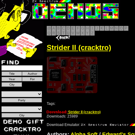
@
A
B
C
D
E
F
G
H
I
J
K
L
M
N
O
P
Q
R
S
T
U
V
W
X
Y
Z
Strider II (cracktro)
Tags:
Strider II (cracktro)
Downloads: 15989
Download Emulator:
Authors:
Alpha Soft
/
Edward's So