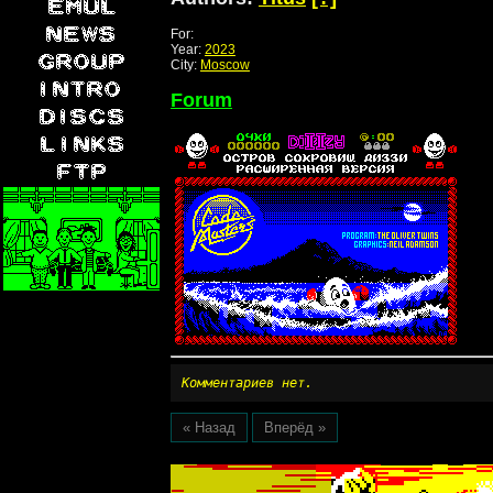
For:
Year:
2023
City:
Moscow
Forum
Комментариев нет.
« Назад
Вперёд »