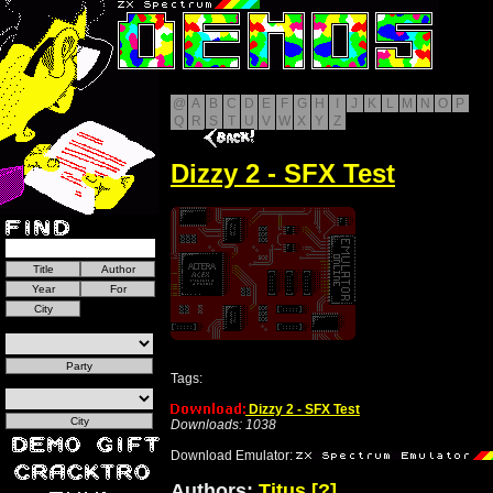
@
A
B
C
D
E
F
G
H
I
J
K
L
M
N
O
P
Q
R
S
T
U
V
W
X
Y
Z
Dizzy 2 - SFX Test
Tags:
Dizzy 2 - SFX Test
Downloads: 1038
Download Emulator:
Authors:
Titus
[?]