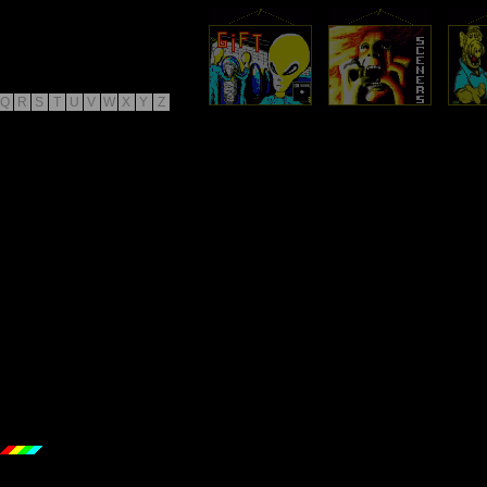
Q
R
S
T
U
V
W
X
Y
Z