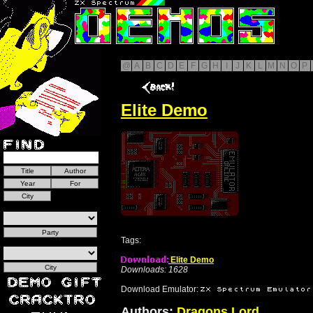
@
A
B
C
D
E
F
G
H
I
J
K
L
M
N
O
P
Elite Demo
Tags:
Elite Demo
Downloads: 1628
Download Emulator:
Authors:
Dragons Lord