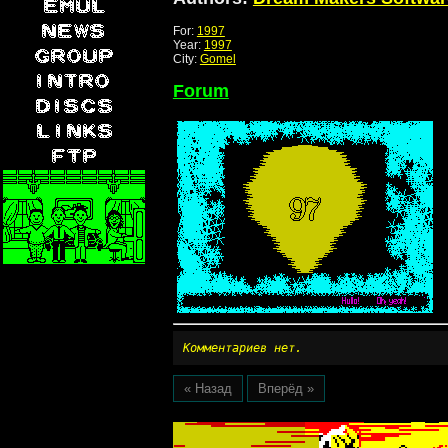
For:
1997
Year:
1997
City:
Gomel
Forum
Комментариев нет.
« Назад
Вперёд »