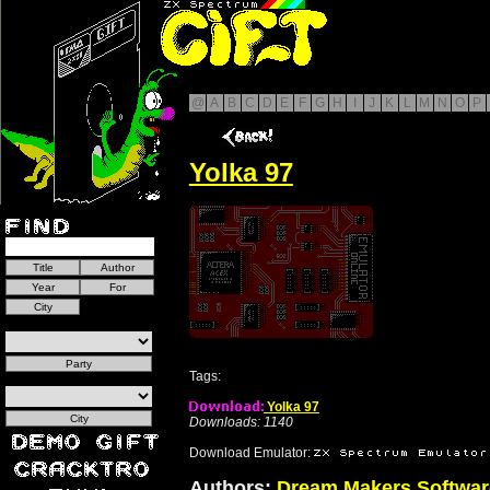
@
A
B
C
D
E
F
G
H
I
J
K
L
M
N
O
P
Yolka 97
Tags:
Yolka 97
Downloads: 1140
Download Emulator:
Authors:
Dream Makers Softwar