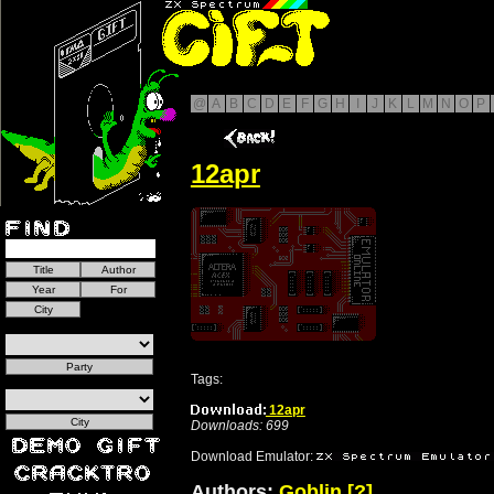
@
A
B
C
D
E
F
G
H
I
J
K
L
M
N
O
P
12apr
Tags:
12apr
Downloads: 699
Download Emulator:
Authors:
Goblin
[?]