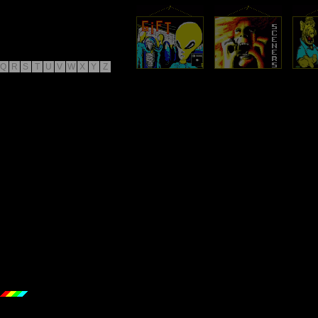
Q
R
S
T
U
V
W
X
Y
Z