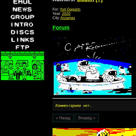
For:
Yuri Gagarin
Year:
2020
City:
Arzamas
Forum
Комментариев нет.
« Назад
Вперёд »