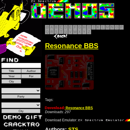
@
A
B
C
D
E
F
G
H
I
J
K
L
M
N
O
P
Q
R
S
T
U
V
W
X
Y
Z
Resonance BBS
Tags:
Resonance BBS
Downloads: 297
Download Emulator:
Authors:
STS