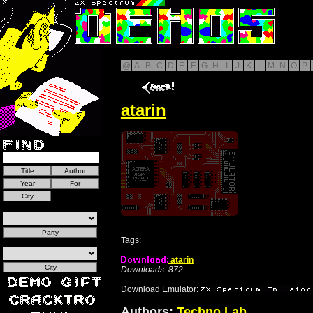
@
A
B
C
D
E
F
G
H
I
J
K
L
M
N
O
P
atarin
Tags:
atarin
Downloads: 872
Download Emulator:
Authors:
Techno Lab