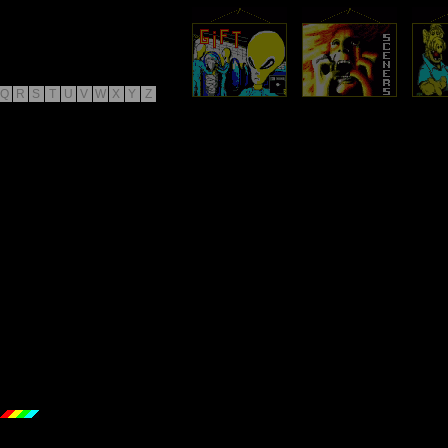
Q
R
S
T
U
V
W
X
Y
Z