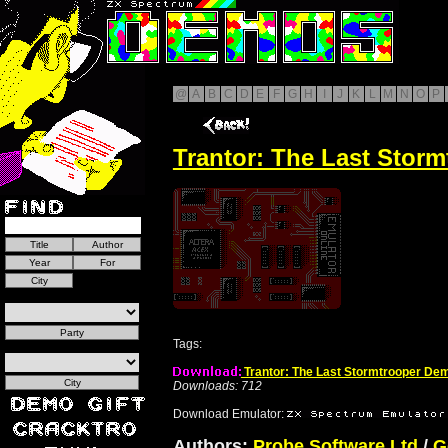
@
A
B
C
D
E
F
G
H
I
J
K
L
M
N
O
P
Trantor: The Last Stor
Tags:
Trantor: The Last Stormtrooper De
Downloads: 712
Download Emulator:
Authors:
Probe Software Ltd
/
G