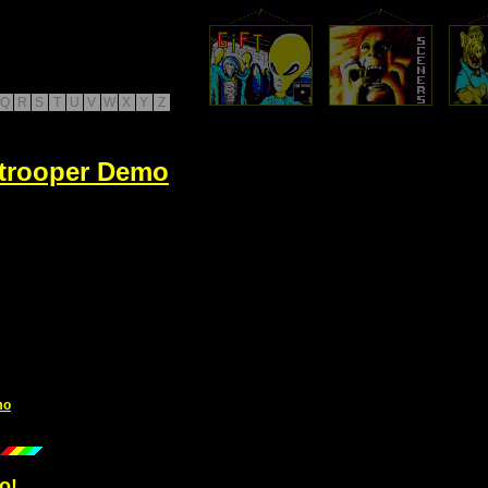
Q
R
S
T
U
V
W
X
Y
Z
mtrooper Demo
mo
o!