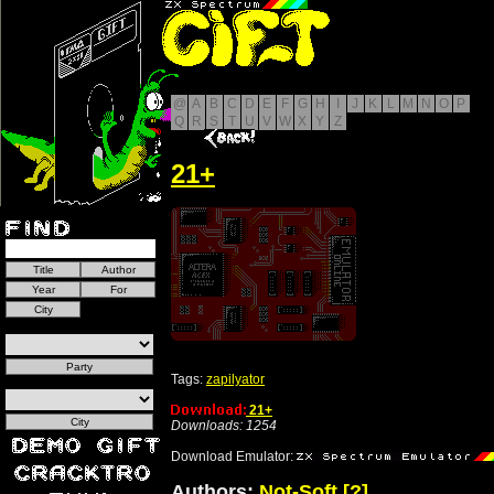
@
A
B
C
D
E
F
G
H
I
J
K
L
M
N
O
P
Q
R
S
T
U
V
W
X
Y
Z
21+
Tags:
zapilyator
21+
Downloads: 1254
Download Emulator:
Authors:
Not-Soft
[?]