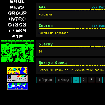
AAA
ZYX Max
Исправил
Сергей
ZYX Max
Максим из Саратова
Slacky
16
Дохтур Фрейд
Депресняк какой-то. И музыка тоже говно.
« Первая
« Назад
1
2
3
4