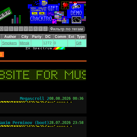
Q
R
S
T
U
V
W
X
Y
Z
Фильтр по тегам
Author
City
Party
DC
Comm
Ext
Type
Smokers
Minsk
1272
0
Gift
1
Megascroll 2
08.08.2026 00:36
Maxim Perminov (boot)
28.07.2026 23:58