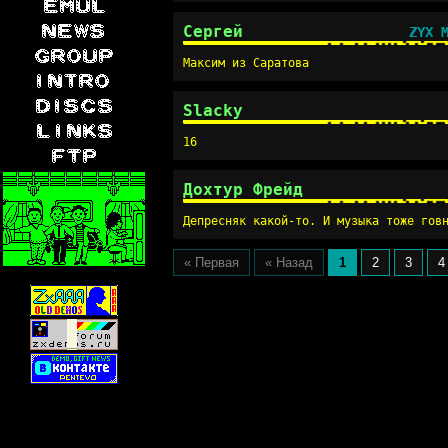
Сергей
ZYX 
Максим из Саратова
Slacky
16
Дохтур Фрейд
Депресняк какой-то. И музыка тоже гов
« Первая
« Назад
1
2
3
4