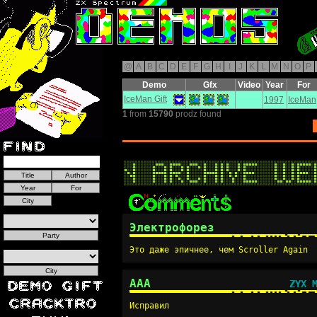
@
A
B
C
D
E
F
G
H
I
J
K
L
M
N
O
P
Demo
Gfx
Video
Year
For
IceMan Gift
1997
IceMan
1
from
15790
prodz found
Электрофорез
Это даже эпичнее, чем Scroller Again
AAA
ZYX 
Исправил