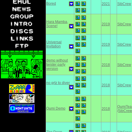
Bored
2021
SibCrew
Hara Mamba,
2019
SibCrew
Scene!
Universal
2019
SibCrew
Invitation
demo without
twister party
2018
SibCrew
version
no grtz to diver
2018
SibCrew
QumiTe
Qumi Demo
2018
/
SibCrew