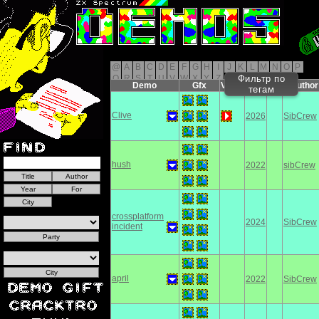
@
A
B
C
D
E
F
G
H
I
J
K
L
M
N
O
P
Q
R
S
T
U
V
W
X
Y
Z
Фильтр по
Demo
Gfx
Video
Year
For
Author
тегам
Clive
2026
SibCrew
hush
2022
sibCrew
crossplatform
2024
SibCrew
incident
april
2022
SibCrew