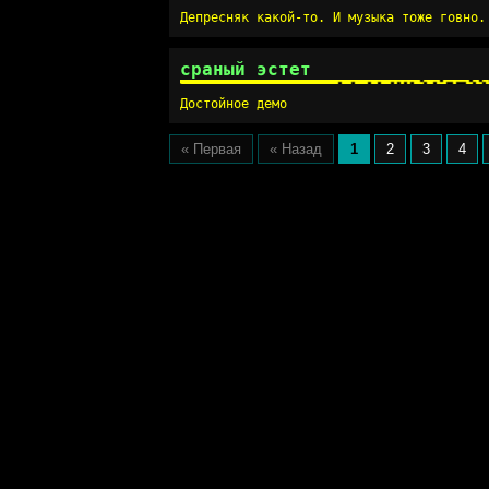
Депресняк какой-то. И музыка тоже говно.
сраный эстет
Достойное демо
« Первая
« Назад
1
2
3
4