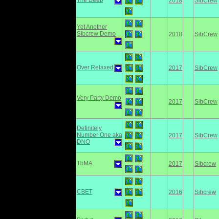
The Deep
2018
SibCrew
Yet Another
Sibcrew Demo
2018
SibCrew
Over Relaxed
2017
SibCrew
Very Party Demo
2017
SibCrew
Definitely
Number One aka
2017
SibCrew
DNO
TbMA
2017
Sibcrew
CBET
2016
Sibcrew