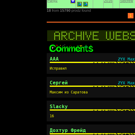
Partyz
2016
Sibcrew
18
from
15790
prodz found
1
AAA
ZYX Max
Исправил
Сергей
ZYX Max
Максим из Саратова
Slacky
16
Дохтур Фрейд