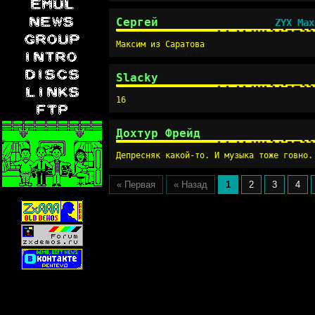
Сергей
ZYX Max
Максим из Саратова
Slacky
16
Дохтур Фрейд
Депресняк какой-то. И музыка тоже говно.
« Первая
« Назад
1
2
3
4