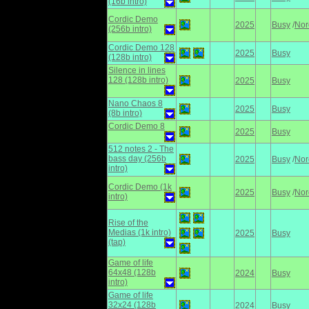
(16b intro)
Cordic Demo
2025
Busy
/
Nor
(256b intro)
Cordic Demo 128
2025
Busy
(128b intro)
Silence in lines
128 (128b intro)
2025
Busy
Nano Chaos 8
2025
Busy
(8b intro)
Cordic Demo 8
2025
Busy
512 notes 2 - The
bass day (256b
2025
Busy
/
Nor
intro)
Cordic Demo (1k
2025
Busy
/
Nor
intro)
Rise of the
Medias (1k intro)
2025
Busy
(tap)
Game of life
64x48 (128b
2024
Busy
intro)
Game of life
32x24 (128b
2024
Busy