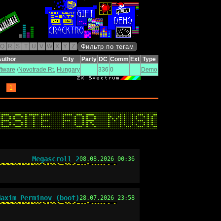
Q
R
S
T
U
V
W
X
Y
Z
Фильтр по тегам
Author
City
Party
DC
Comm
Ext
Type
tware
/
Novotrade Rt.
Hungary
336
0
Demo
1
Megascroll 2
08.08.2026 00:36
Maxim Perminov (boot)
28.07.2026 23:58