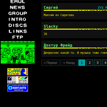
Сергей
ZYX 
Максим из Саратова
Slacky
16
Дохтур Фрейд
Депресняк какой-то. И музыка тоже гов
« Первая
« Назад
1
2
3
4