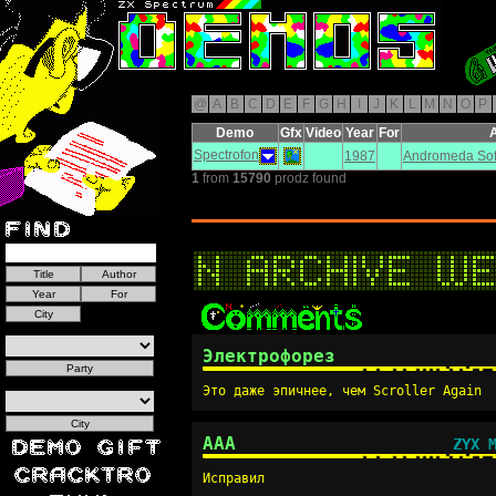
@
A
B
C
D
E
F
G
H
I
J
K
L
M
N
O
P
Demo
Gfx
Video
Year
For
Spectrofon
1987
Andromeda Sof
1
from
15790
prodz found
Электрофорез
Это даже эпичнее, чем Scroller Again
AAA
ZYX 
Исправил