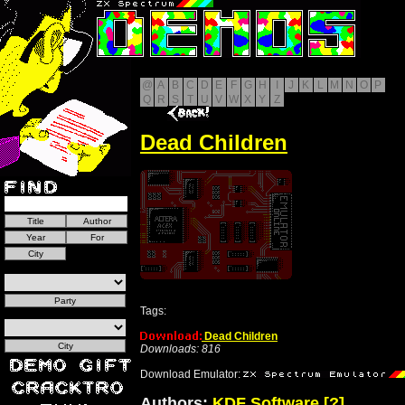
@
A
B
C
D
E
F
G
H
I
J
K
L
M
N
O
P
Q
R
S
T
U
V
W
X
Y
Z
Dead Children
Tags:
Dead Children
Downloads: 816
Download Emulator:
Authors:
KDF Software
[?]