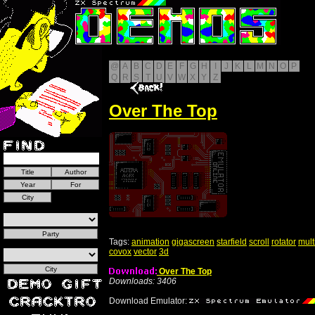
@
A
B
C
D
E
F
G
H
I
J
K
L
M
N
O
P
Q
R
S
T
U
V
W
X
Y
Z
Over The Top
Tags:
animation
gigascreen
starfield
scroll
rotator
mult
covox
vector
3d
Over The Top
Downloads: 3406
Download Emulator: