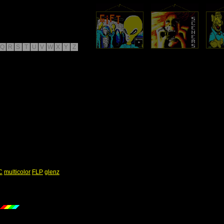
Q
R
S
T
U
V
W
X
Y
Z
C
multicolor
FLP
glenz