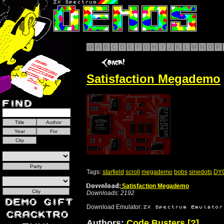
@
A
B
C
D
E
F
G
H
I
J
K
L
M
N
O
P
Satisfaction Megademo
Tags:
starfield
scroll
megademo
bobs
sinedots
DY
Satisfaction Megademo
Downloads: 2192
Download Emulator:
Authors:
Code Busters
[?]