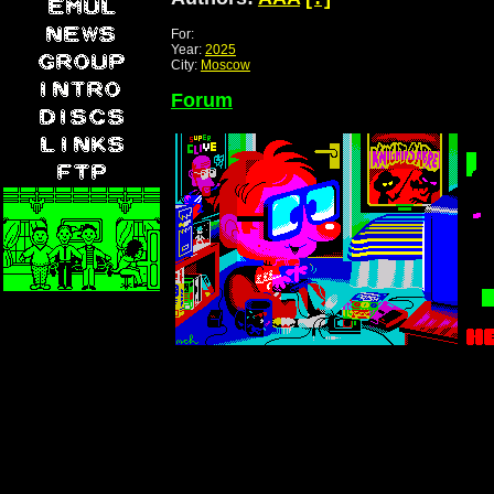
For:
Year:
2025
City:
Moscow
Forum