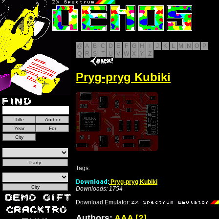
@
A
B
C
D
E
F
G
H
I
J
K
L
M
N
O
P
Q
R
S
T
U
V
W
X
Y
Z
Pryg-pryg Kubiki
Tags:
Pryg-pryg Kubiki
Downloads: 1754
Download Emulator:
Authors:
AAA
[?]