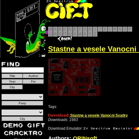
@
A
B
C
D
E
F
G
H
I
J
K
L
M
N
O
P
Q
R
S
T
U
V
W
X
Y
Z
Stastne a vesele Vanocni
Tags:
Stastne a vesele Vanocni Svatky
Downloads: 1983
Download Emulator:
Authors:
ORINsoft