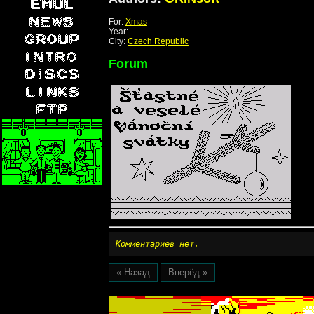
For:
Xmas
Year:
City:
Czech Republic
Forum
Комментариев нет.
« Назад
Вперёд »