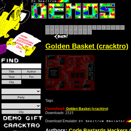
@
A
B
C
D
E
F
G
H
I
J
K
L
M
N
O
P
Q
R
S
T
U
V
W
X
Y
Z
Golden Basket (cracktro)
Tags:
Golden Basket (cracktro)
Downloads: 1515
Download Emulator:
Authors:
Code Bastards Hackers 