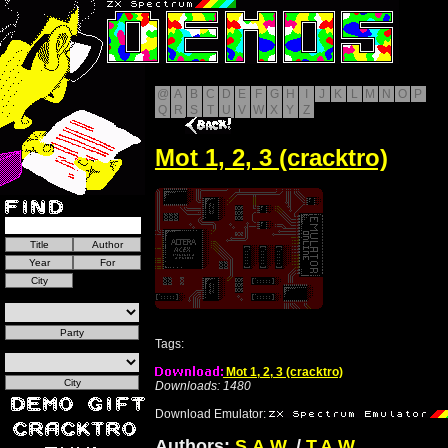
@
A
B
C
D
E
F
G
H
I
J
K
L
M
N
O
P
Q
R
S
T
U
V
W
X
Y
Z
Mot 1, 2, 3 (cracktro)
Tags:
Mot 1, 2, 3 (cracktro)
Downloads: 1480
Download Emulator:
Authors:
S.A.W.
/
T.A.W.