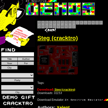
@
A
B
C
D
E
F
G
H
I
J
K
L
M
N
O
P
Q
R
S
T
U
V
W
X
Y
Z
Steg (cracktro)
Tags:
Steg (cracktro)
Downloads: 31153
Download Emulator:
Authors:
Xelent