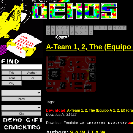
@
A
B
C
D
E
F
G
H
I
J
K
L
M
N
O
P
Q
R
S
T
U
V
W
X
Y
Z
A-Team 1, 2, The (Equipo A
Tags:
A-Team 1, 2, The (Equipo A 1, 2, El) (cr
Downloads: 31422
Download Emulator:
Authors:
S.A.W.
/
T.A.W.