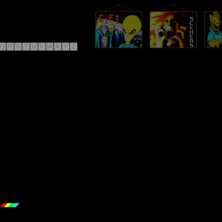
Q
R
S
T
U
V
W
X
Y
Z