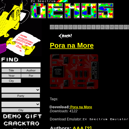
@
A
B
C
D
E
F
G
H
I
J
K
L
M
N
O
P
Pora na More
Tags:
Pora na More
Downloads: 4122
Download Emulator:
Authors:
AAA
[?]