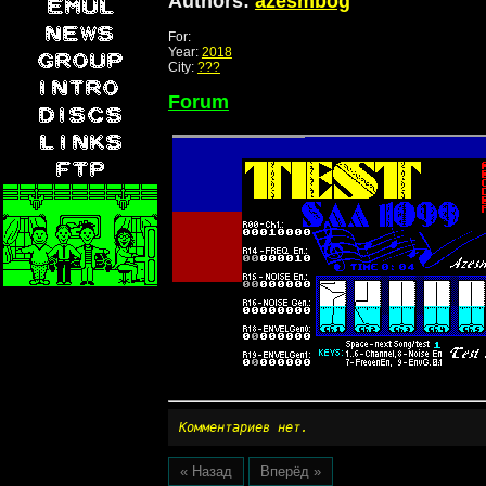
Authors:
azesmbog
For:
Year:
2018
City:
???
Forum
Комментариев нет.
« Назад
Вперёд »