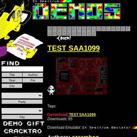
@
A
B
C
D
E
F
G
H
I
J
K
L
M
N
O
P
Q
R
S
T
U
V
W
X
Y
Z
TEST SAA1099
Tags:
TEST SAA1099
Downloads: 85
Download Emulator: