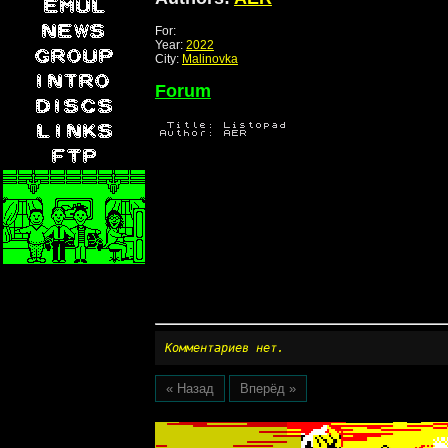
For:
Year:
2022
City:
Malinovka
Forum
Комментариев нет.
« Назад
Вперёд »