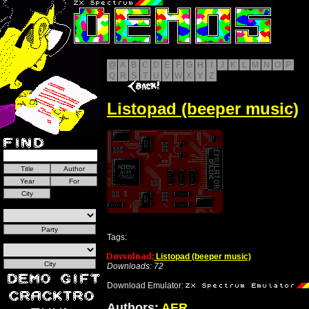
@
A
B
C
D
E
F
G
H
I
J
K
L
M
N
O
P
Q
R
S
T
U
V
W
X
Y
Z
Listopad (beeper music)
Tags:
Listopad (beeper music)
Downloads: 72
Download Emulator:
Authors:
AER