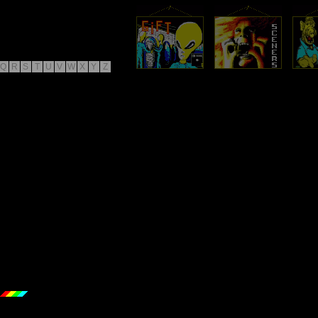
Q
R
S
T
U
V
W
X
Y
Z