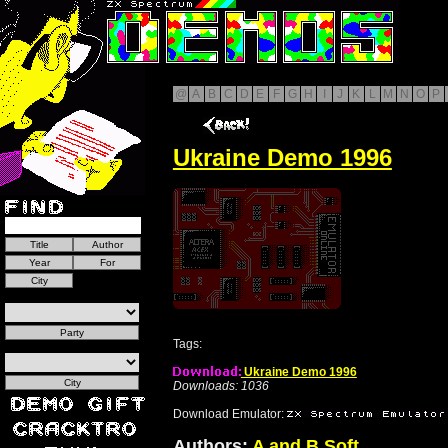
@
A
B
C
D
E
F
G
H
I
J
K
L
M
N
O
P
Ukraine Demo 1996
Tags:
Ukraine Demo 1996
Downloads: 1036
Download Emulator:
Authors:
A and B Soft