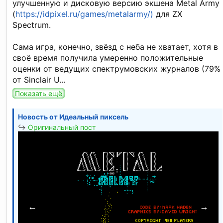
улучшенную и дисковую версию экшена Metal Army
(
https://idpixel.ru/games/metalarmy/)
для ZX
Spectrum.
Сама игра, конечно, звёзд с неба не хватает, хотя в
своё время получила умеренно положительные
оценки от ведущих спектрумовских журналов (79%
от Sinclair U...
Показать ещё
Новость от
Идеальный пиксель
↪
Оригинальный пост
←
→